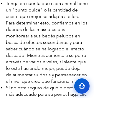
Tenga en cuenta que cada animal tiene
un "punto dulce" o la cantidad de
aceite que mejor se adapta a ellos.
Para determinar esto, confiamos en los
dueños de las mascotas para
monitorear a sus bebés peludos en
Surface Support
busca de efectos secundarios y para
Helps maintain cleaner teeth and
Breath Support
reduce buildup
saber cuándo se ha logrado el efecto
Targets odor-causing bacteria at the
deseado. Mientras aumenta a su perro
Oral Microbiome
source
a través de varios niveles, si siente que
Supports beneficial bacteria in the
Gut–Oral Connection
lo está haciendo mejor, puede dejar
mouth
de aumentar su dosis y permanecer en
Addresses internal balance linked to
bad breath
el nivel que cree que funciona mejor.
Si no está seguro de qué biberón es el
más adecuado para su perro, haga clic
aquí
para averiguar qué biberón
recomendamos.
Otro
Póngase en contacto con nosotros