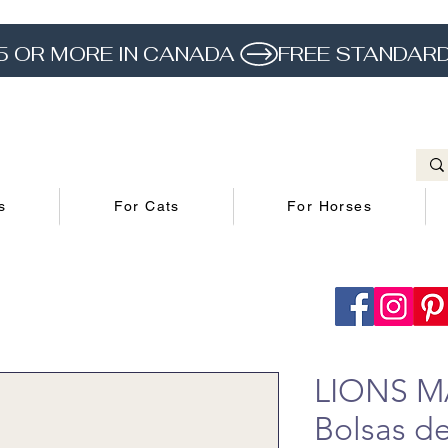
5 OR MORE IN CANADA 
s
For Cats
For Horses
LIONS 
Bolsas de