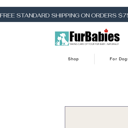
FREE STANDARD SHIPPING ON ORDERS $7
FurBabies
TAKING CARE OF YOUR FUR BABY...NATURALLY
Shop
For Dog