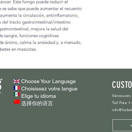
cáncer. Este hongo puede reducir el
cuando llegué a cas
e se sabe que puede aumentar el recuento
puerta y había ter
aumenta la circulación, antiinflamatorio,
Estaba maullando 
 del tracto gastrointestinal/intestino
sonido del mundo
astrointestinal, mejora la salud del
por un tiempo".
e sangre, funciones cognitivas
de ánimo, calma la ansiedad y, a menudo,
Jéssica B.
abetes en mascotas.
"Además de nuestr
excelente product
agradecerle la mara
Choose Your Language
que hemos recibido
CUSTO
Choisissez votre langue
sus representantes 
Elige tu idioma
muy amables y serv
Vancouver,
选择你的语言
Toll Free 
elinor y rocoso
info@furba