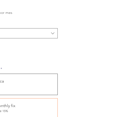
Precio
por mes
*
ca
nthly fix
ve 15%