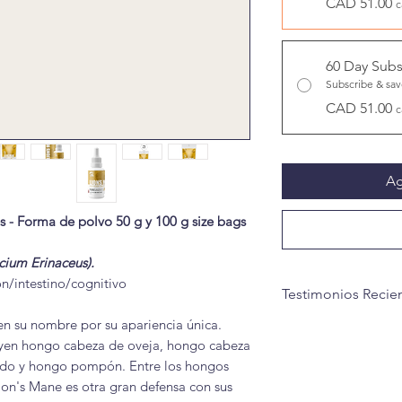
CAD 51.00
c
60 Day Subs
Subscribe & sa
CAD 51.00
c
Ag
- Forma de polvo 50 g y 100 g size bags
ium Erinaceus).
ón/intestino/cognitivo
Testimonios Recie
n su nombre por su apariencia única.
yen hongo cabeza de oveja, hongo cabeza
do y hongo pompón. Entre los hongos
"Compré una botell
on's Mane es otra gran defensa con sus
gato]. Creo que tar