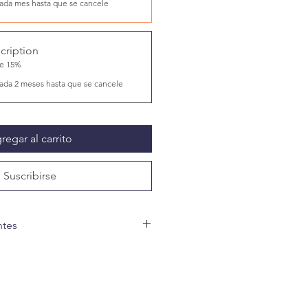
ada mes hasta que se cancele
cription
ve 15%
ada 2 meses hasta que se cancele
regar al carrito
Suscribirse
ntes
a de gotas orales para [mi
dó un día, al día siguiente,