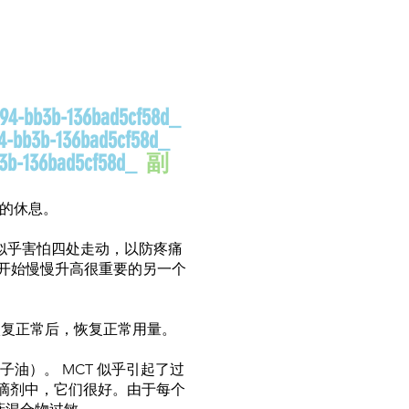
-bb3b-136bad5cf58d_
-bb3b-136bad5cf58d_
b-136bad5cf58d_
副
需的休息。
似乎害怕四处走动，以防疼痛
位开始慢慢升高很重要的另一个
恢复正常后，恢复正常用量。
油）。 MCT 似乎引起了过
滴剂中，它们很好。由于每个