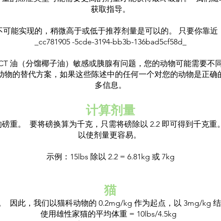
获取指导。
不可能实现的，稍微高于或低于推荐剂量是可以的。 只要你靠近
_cc781905 -5cde-3194-bb3b-136bad5cf58d_
CT 油（分馏椰子油）敏感或胰腺有问题，您的动物可能需要不同的
动物的替代方案，如果这些陈述中的任何一个对您的动物是正确
多信息。
计算剂量
磅重。 要将磅换算为千克，只需将磅除以 2.2 即可得到千克重
以使剂量更容易。
示例：15lbs 除以 2.2 = 6.81kg 或 7kg
猫
因此，我们以猫科动物的 0.2mg/kg 作为起点，以 3mg/kg
使用雄性家猫的平均体重 = 10lbs/4.5kg