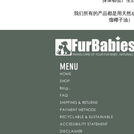
身体都会产生
我们所有的产品都是用天然成
馏椰子油）
MENU
HOME
SHOP
Blog..
FAQ
SHIPPING & RETURNS
PAYMENT METHODS
RECYCLABLE & SUSTAINABLE
ACCESSIBILITY STATEMENT
DISCLAIMER