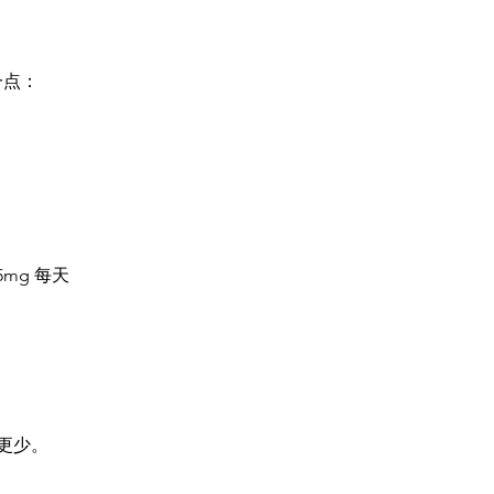
一点：
.5mg 每天
油更少。