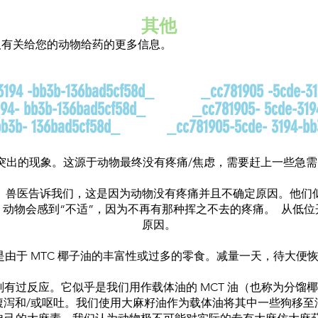
其他
取有关给您的动物给药的更多信息。
 -bb3b-136bad5cf58d_ _cc781905 -5cde-3194
- bb3b-136bad5cf58d_ _cc781905- 5cde-3194
bb3b- 136bad5cf58d_ _cc781905-5cde- 3194-bb3
突出的现象。这源于动物最终没有疼痛/焦虑，需要赶上一些急
。兽医告诉我们，这是因为动物没有疼痛并且不确定原因。他们
动物会感到“不适”，因为不再有那种挥之不去的疼痛。 从低
原因。
是由于 MTC 椰子油的丰富性或过多的零食。减量一天，待大便
有过反应。它似乎是我们用作载体油的 MCT 油（也称为分馏椰子
腹泻和/或呕吐。我们使用大麻籽油作为载体油将其中一些狗移至