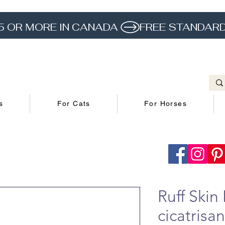
5 OR MORE IN CANADA 
s
For Cats
For Horses
Ruff Ski
cicatrisan