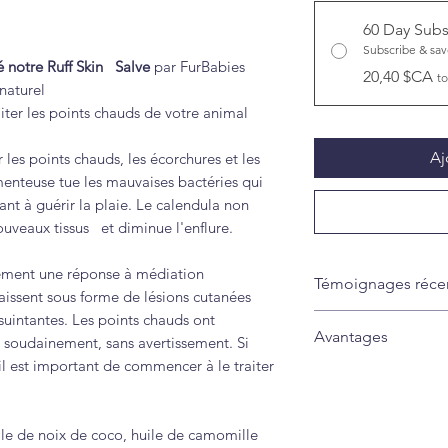
60 Day Subs
Subscribe & sa
 notre Ruff Skin
Salve
par
FurBabies
20,40 $CA
to
naturel
iter les points chauds de votre animal
Aj
es points chauds, les écorchures et les
teuse tue les mauvaises bactéries qui
ant à guérir la plaie. Le calendula non
ouveaux tissus et diminue l'enflure.
lement une réponse à médiation
Témoignages réce
aissent sous forme de lésions cutanées
 suintantes. Les points chauds ont
"Mon SAM des Gran
Avantages
 soudainement, sans avertissement. Si
points chauds. J'ai
 il est important de commencer à le traiter
prescrits par le vét
Soulagement apa
cela n'a pas semblé
Réduit les rouge
boîte de HOT SPOT
sensible
uile de noix de coco, huile de camomille
les 24 heures J'ai 
Facile à appliqu