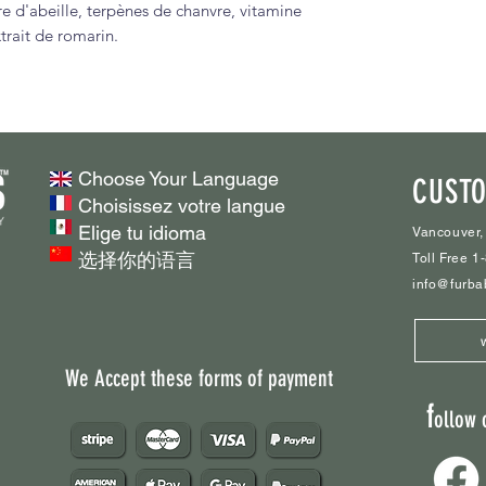
re d'abeille, terpènes de chanvre, vitamine
jours, c'est parti
petite noisette s
xtrait de romarin.
Apawthecary."
joué
Fabriqué à parti
Sam et Peggy
biologiques
Peut également ê
démangeaisons,
Choose Your Language
taches cutanées
CUSTO
Choisissez votre langue
Les points cha
Elige tu idioma
plaies d'été ou
Vancouver,
选择你的语言
est applicable 
Toll Free 
info@furba
We Accept these forms of payment
f
ollow 