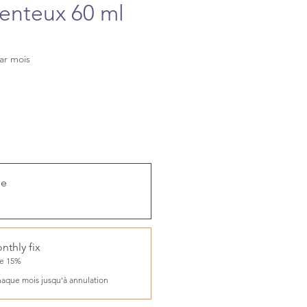
nteux 60 ml
rix
ar mois
ue
nthly fix
ve 15%
haque mois jusqu'à annulation