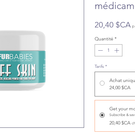
médicame
P
20,40 $CA
p
Quantité
*
Tarifs
*
Achat uniq
24,00 $CA
Get your mo
Subscribe & sa
20,40 $CA
c