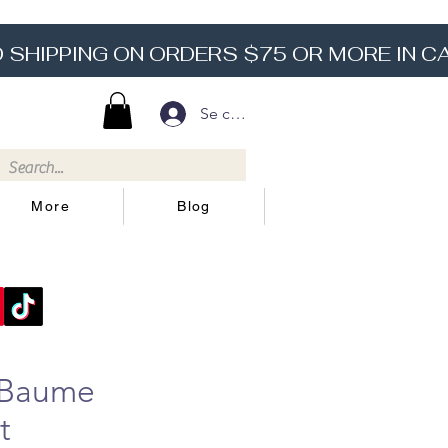
Se connecter
More
Blog
n Baume
t