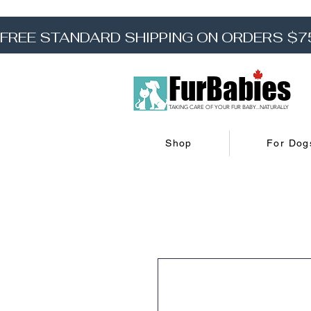
FREE STANDARD SHIPPING ON ORDERS $7
FurBabies
TAKING CARE OF YOUR FUR BABY...NATURALLY
Shop
For Dog