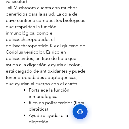
versicolor)
Tail Mushroom cuenta con muchos
beneficios para la salud. La cola de
pavo contiene compuestos biológicos
que respaldan la función
inmunológica, como el
polisaccharopéptido, el
polisaccharopéptido K y el glucano de
Coriolus versicolor. Es rico en
polisacáridos, un tipo de fibra que
Surface Support
ayuda a la digestión y ayuda al colon,
Helps maintain cleaner teeth and
está cargado de antioxidantes y puede
Breath Support
reduce buildup
tener propiedades apoptogénicas,
Targets odor-causing bacteria at the
que ayudan al cuerpo con el estrés.
Oral Microbiome
source
Fortalece la función
Supports beneficial bacteria in the
Gut–Oral Connection
mouth
inmunológica
Addresses internal balance linked to
Rico en polisacáridos (fibra
bad breath
dietética)
Ayuda a ayudar a la
digestión.
Soporta el colon