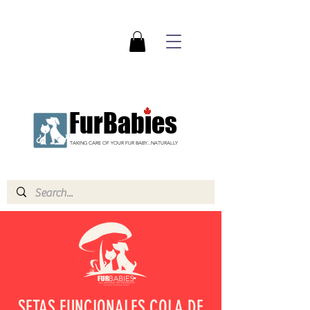
FurBabies
TAKING CARE OF YOUR FUR BABY...NATURALLY
SETAS FUNCIONALES COLA DE