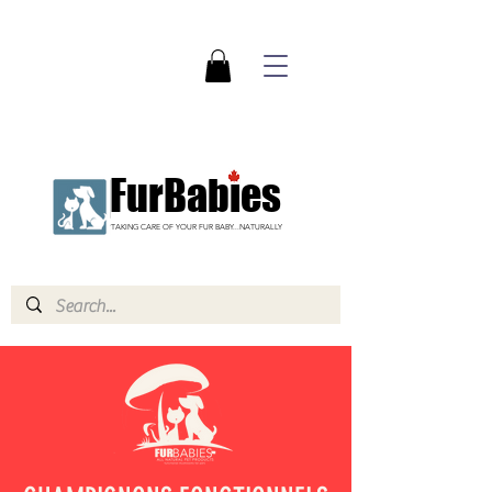
FurBabies
TAKING CARE OF YOUR FUR BABY...NATURALLY