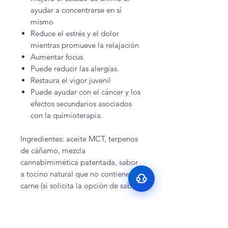
ayudar a concentrarse en sí
mismo
Reduce el estrés y el dolor
mientras promueve la relajación
Aumentar focus
Puede reducir las alergias.
Restaura el vigor juvenil
Puede ayudar con el cáncer y los
Surface Support
efectos secundarios asociados
Helps maintain cleaner teeth and
Breath Support
reduce buildup
con la quimioterapia.
Targets odor-causing bacteria at the
Oral Microbiome
source
Ingredientes: aceite MCT, terpenos
Supports beneficial bacteria in the
Gut–Oral Connection
mouth
de cáñamo, mezcla
Addresses internal balance linked to
cannabimimética patentada, sabor
bad breath
a tocino natural que no contiene
carne (si solicita la opción de sabor)
Testimonios Recientes