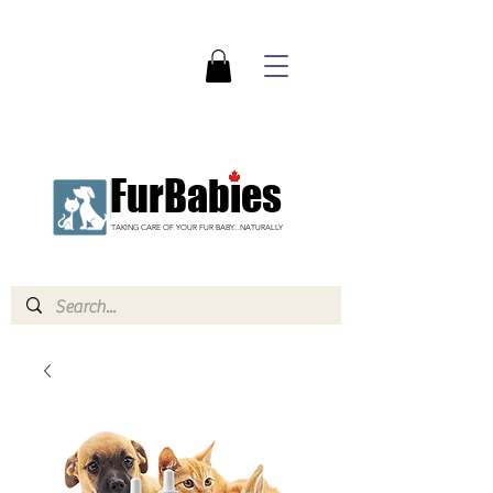
FurBabies
TAKING CARE OF YOUR FUR BABY...NATURALLY