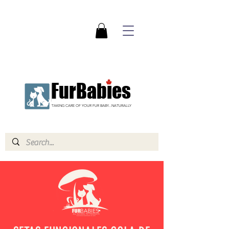
FurBabies
TAKING CARE OF YOUR FUR BABY...NATURALLY